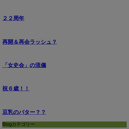
２２周年
再開＆再会ラッシュ？
「女史会」の流儀
祝６歳！！
豆乳のバター？？
Blogカテゴリー