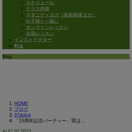
スケジュール
クラス内容
マタニティヨガ（産前産後ヨガ）
お子様と一緒に
オンラインレッスン
出張レッスン
インストラクター
料金
Blog
SHANTIの日常。
思うことなど
いろいろと・・・。
HOME
ブログ
37dolce
「15周年記念パーティー」実は…
AUG
20
2023