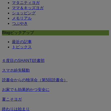
マタニティヨガ
ママ＆キッズヨガ
ショッピング
メモリアル
つぶやき
Blogピックアップ
最近の記事
トピックス
６度目のSHANTI読書部
スマホ紛失騒動
読書会からの独演会（第5回読書会）
お家でも効果的かつ安全に
夏こそヨガ
終わりは始まり