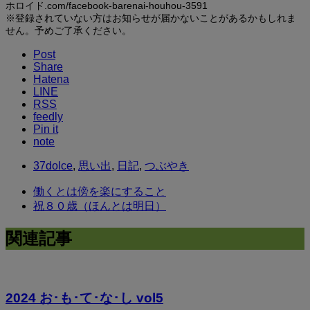
ホロイド.com/facebook-barenai-houhou-3591
※登録されていない方はお知らせが届かないことがあるかもしれま
せん。予めご了承ください。
Post
Share
Hatena
LINE
RSS
feedly
Pin it
note
37dolce
,
思い出
,
日記
,
つぶやき
働くとは傍を楽にすること
祝８０歳（ほんとは明日）
関連記事
2024 お･も･て･な･し vol5