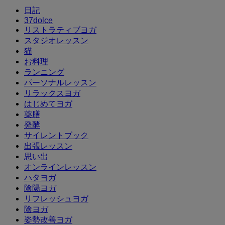
日記
37dolce
リストラティブヨガ
スタジオレッスン
猫
お料理
ランニング
パーソナルレッスン
リラックスヨガ
はじめてヨガ
薬膳
発酵
サイレントブック
出張レッスン
思い出
オンラインレッスン
ハタヨガ
陰陽ヨガ
リフレッシュヨガ
陰ヨガ
姿勢改善ヨガ