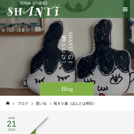
い
う
S
H
ろ
こ
A
N
い
と
T
I
ろ
な
の
ど
。
Blog
ブログ
思い出
祝８０歳（ほんとは明日）
AUG
21
2023
思い出