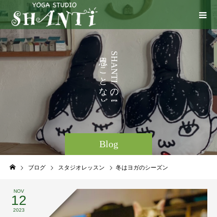
い
う
S
H
ろ
こ
A
N
い
と
T
I
な
の
ど
。
Blog
ブログ
スタジオレッスン
冬はヨガのシーズン
NOV
12
2023