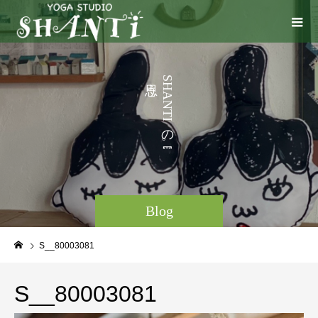
う
S
H
こ
A
N
と
T
I
の
。
Blog
S__80003081
S__80003081