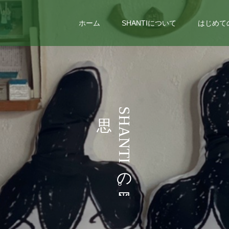
ホーム
SHANTIについて
はじめて
い
う
S
H
こ
A
N
と
T
I
な
の
ど
。