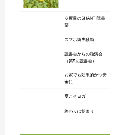
６度目のSHANTI読書
部
スマホ紛失騒動
読書会からの独演会
（第5回読書会）
お家でも効果的かつ安
全に
夏こそヨガ
終わりは始まり