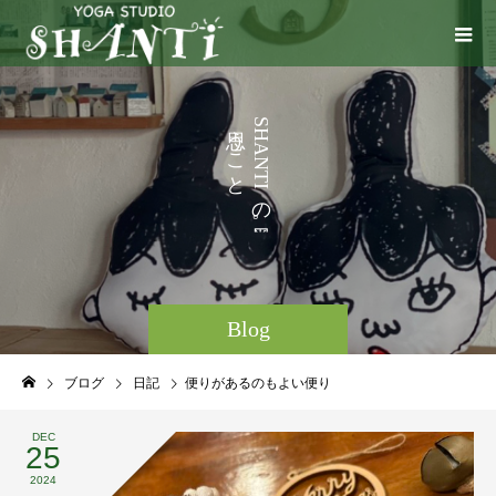
い
う
S
H
ろ
こ
A
N
と
T
I
な
の
ど
。
Blog
ブログ
日記
便りがあるのもよい便り
DEC
25
2024