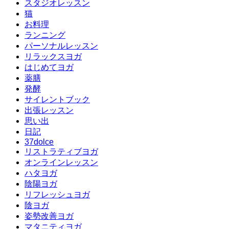
スタジオレッスン
猫
お料理
ランニング
パーソナルレッスン
リラックスヨガ
はじめてヨガ
薬膳
発酵
サイレントブック
出張レッスン
思い出
日記
37dolce
リストラティブヨガ
オンラインレッスン
ハタヨガ
陰陽ヨガ
リフレッシュヨガ
陰ヨガ
姿勢改善ヨガ
マタニティヨガ