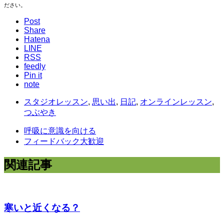
ださい。
Post
Share
Hatena
LINE
RSS
feedly
Pin it
note
スタジオレッスン
,
思い出
,
日記
,
オンラインレッスン
,
つぶやき
呼吸に意識を向ける
フィードバック大歓迎
関連記事
寒いと近くなる？