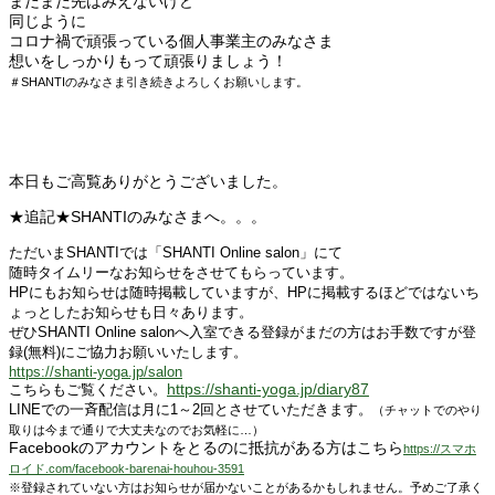
まだまだ先はみえないけど
同じように
コロナ禍で頑張っている個人事業主のみなさま
想いをしっかりもって頑張りましょう！
＃SHANTIのみなさま引き続きよろしくお願いします。
本日もご高覧ありがとうございました。
★追記★SHANTIのみなさまへ。。。
ただいまSHANTIでは「SHANTI Online salon」にて
随時タイムリーなお知らせをさせてもらっています。
HPにもお知らせは随時掲載していますが、
HPに掲載するほどではないち
ょっとしたお知らせも日々あります。
ぜひSHANTI Online salonへ入室できる登録がまだの方は
お手数ですが登
録(無料)にご協力お願いいたします。
https://shanti-yoga.jp/salon
https://shanti-yoga.jp/diary87
こちらもご覧ください。
LINEでの一斉配信は月に1～2回とさせていただきます。
（チャットでのやり
取りは今まで通りで大丈夫なのでお気軽に…）
Facebookのアカウントをとるのに抵抗がある方はこちら
https://スマホ
ロイド.com/facebook-barenai-houhou-3591
※登録されていない方はお知らせが届かないことがあるかもしれません。予めご了承く