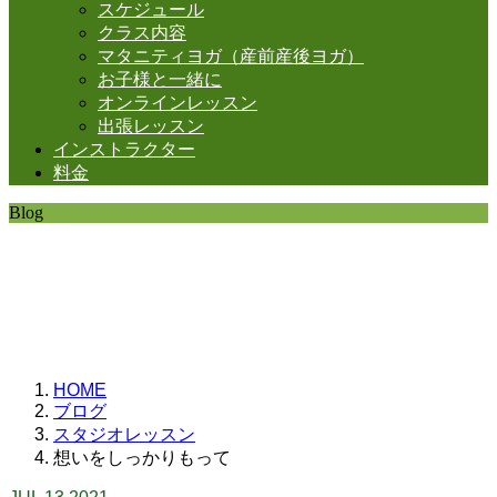
スケジュール
クラス内容
マタニティヨガ（産前産後ヨガ）
お子様と一緒に
オンラインレッスン
出張レッスン
インストラクター
料金
Blog
SHANTIの日常。
思うことなど
いろいろと・・・。
HOME
ブログ
スタジオレッスン
想いをしっかりもって