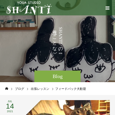
い
う
S
H
ろ
こ
A
N
い
と
T
I
ろ
な
の
ど
。
Blog
ブログ
出張レッスン
フィードバック大歓迎
JUL
14
2021