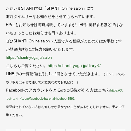
ただいまSHANTIでは「SHANTI Online salon」にて
随時タイムリーなお知らせをさせてもらっています。
HPにもお知らせは随時掲載していますが、
HPに掲載するほどではな
いちょっとしたお知らせも日々あります。
ぜひSHANTI Online salonへ入室できる登録がまだの方は
お手数です
が登録(無料)にご協力お願いいたします。
https://shanti-yoga.jp/salon
https://shanti-yoga.jp/diary87
こちらもご覧ください。
LINEでの一斉配信は月に1～2回とさせていただきます。
（チャットでの
やり取りは今まで通りで大丈夫なのでお気軽に…）
Facebookのアカウントをとるのに抵抗がある方はこちら
https://ス
マホロイド.com/facebook-barenai-houhou-3591
※登録されていない方はお知らせが届かないことがあるかもしれません。予めご了
承ください。