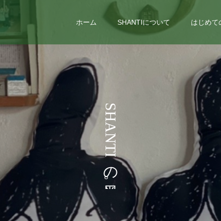
ホーム
SHANTIについて
はじめて
う
S
H
こ
A
N
T
I
の
。