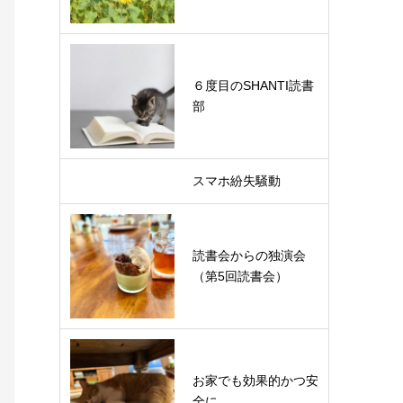
６度目のSHANTI読書
部
スマホ紛失騒動
読書会からの独演会
（第5回読書会）
お家でも効果的かつ安
全に