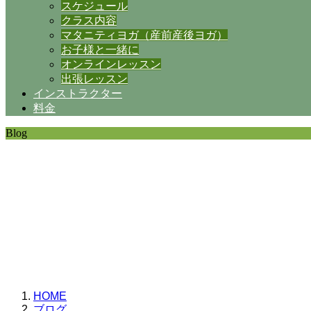
スケジュール
クラス内容
マタニティヨガ（産前産後ヨガ）
お子様と一緒に
オンラインレッスン
出張レッスン
インストラクター
料金
Blog
SHANTIの日常。
思うことなど
いろいろと・・・。
HOME
ブログ