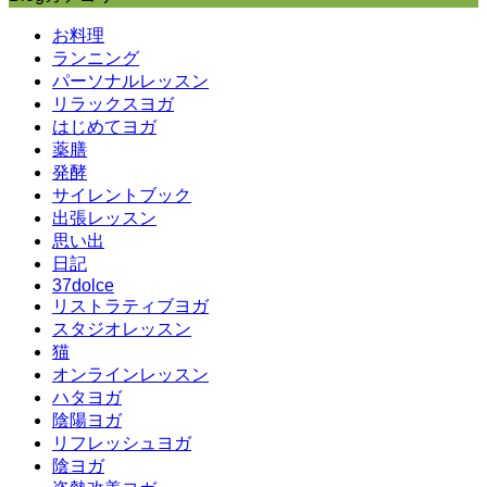
お料理
ランニング
パーソナルレッスン
リラックスヨガ
はじめてヨガ
薬膳
発酵
サイレントブック
出張レッスン
思い出
日記
37dolce
リストラティブヨガ
スタジオレッスン
猫
オンラインレッスン
ハタヨガ
陰陽ヨガ
リフレッシュヨガ
陰ヨガ