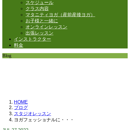
スケジュール
クラス内容
マタニティヨガ（産前産後ヨガ）
お子様と一緒に
オンラインレッスン
出張レッスン
インストラクター
料金
Blog
SHANTIの日常。
思うことなど
いろいろと・・・。
HOME
ブログ
スタジオレッスン
ヨガフェッショナルに・・・