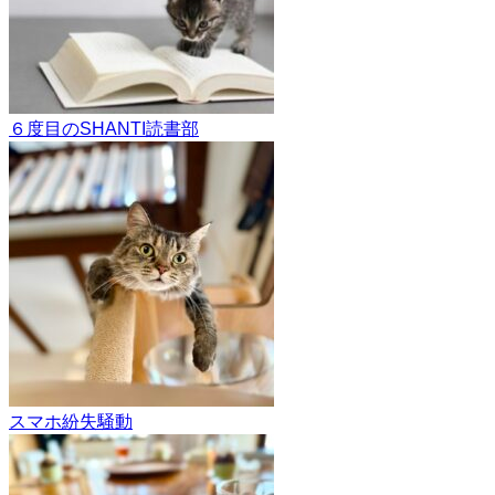
６度目のSHANTI読書部
スマホ紛失騒動