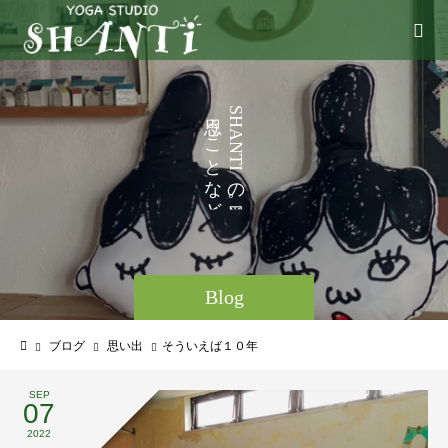
い
う
S
H
ろ
こ
A
N
い
と
T
I
ろ
な
の
と
ど
。
Blog
ブログ
思い出
そういえば１０年
SEP
07
2022