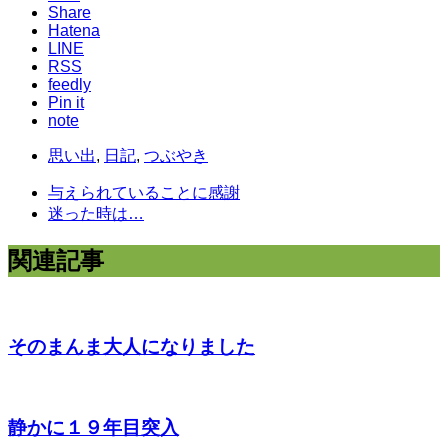
Share
Hatena
LINE
RSS
feedly
Pin it
note
思い出
,
日記
,
つぶやき
与えられていることに感謝
迷った時は…
関連記事
そのまんま大人になりました
静かに１９年目突入