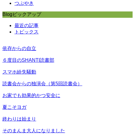
つぶやき
Blogピックアップ
最近の記事
トピックス
依存からの自立
６度目のSHANTI読書部
スマホ紛失騒動
読書会からの独演会（第5回読書会）
お家でも効果的かつ安全に
夏こそヨガ
終わりは始まり
そのまんま大人になりました