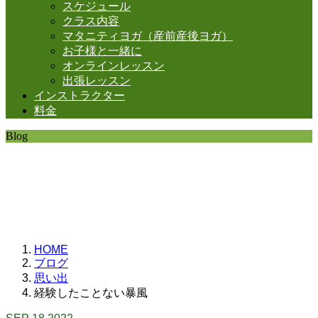
スケジュール
クラス内容
マタニティヨガ（産前産後ヨガ）
お子様と一緒に
オンラインレッスン
出張レッスン
インストラクター
料金
Blog
SHANTIの日常。
思うことなど
いろいろと・・・。
HOME
ブログ
思い出
経験したことない暴風