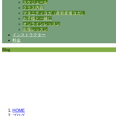
スケジュール
クラス内容
マタニティヨガ（産前産後ヨガ）
お子様と一緒に
オンラインレッスン
出張レッスン
インストラクター
料金
Blog
SHANTIの日常。
思うことなど
いろいろと・・・。
HOME
ブログ