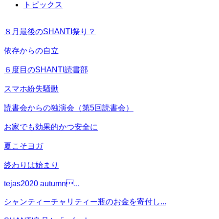
トピックス
８月最後のSHANTI祭り？
依存からの自立
６度目のSHANTI読書部
スマホ紛失騒動
読書会からの独演会（第5回読書会）
お家でも効果的かつ安全に
夏こそヨガ
終わりは始まり
tejas2020 autumn...
シャンティーチャリティー瓶のお金を寄付し...