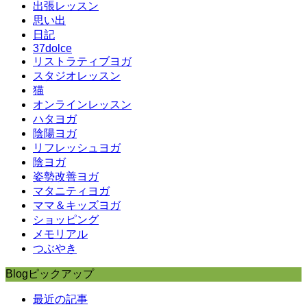
出張レッスン
思い出
日記
37dolce
リストラティブヨガ
スタジオレッスン
猫
オンラインレッスン
ハタヨガ
陰陽ヨガ
リフレッシュヨガ
陰ヨガ
姿勢改善ヨガ
マタニティヨガ
ママ＆キッズヨガ
ショッピング
メモリアル
つぶやき
Blogピックアップ
最近の記事