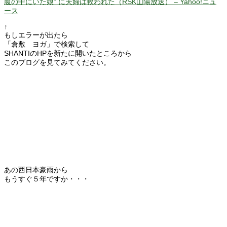
腹の中にいた娘” に夫婦は救われた（RSK山陽放送） – Yahoo!ニュ
ース
↑
もしエラーが出たら
「倉敷 ヨガ」で検索して
SHANTIのHPを新たに開いたところから
このブログを見てみてください。
あの西日本豪雨から
もうすぐ５年ですか・・・