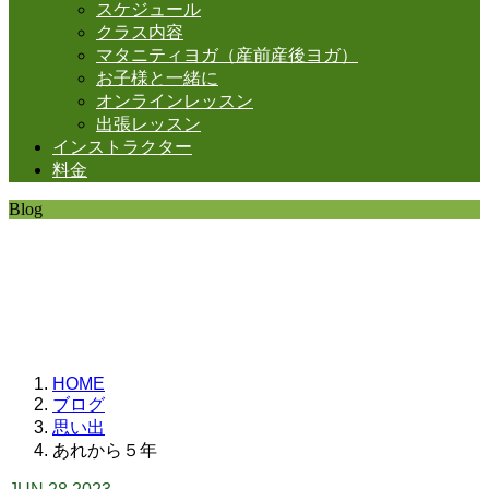
スケジュール
クラス内容
マタニティヨガ（産前産後ヨガ）
お子様と一緒に
オンラインレッスン
出張レッスン
インストラクター
料金
Blog
SHANTIの日常。
思うことなど
いろいろと・・・。
HOME
ブログ
思い出
あれから５年