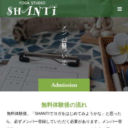
メ
ン
バ
に
つ
い
て
。
Admission
無料体験後の流れ
無料体験後、「SHANTIでヨガをはじめてみようかな」と思った
ら、必ずメンバー登録していただく必要があります。メンバー登