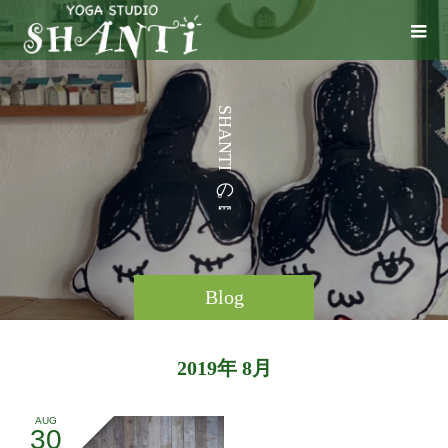
う
S
H
A
N
T
I
の
。
Blog
2019年 8月
AUG
30