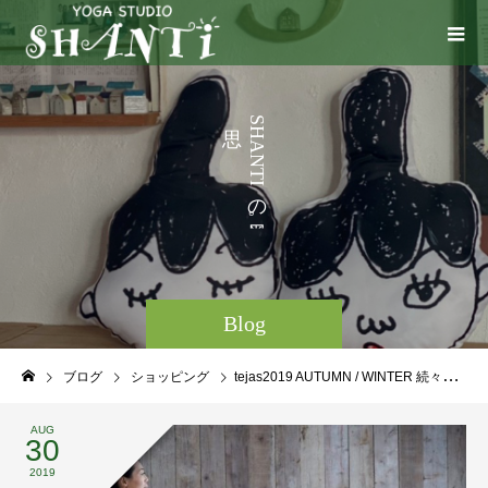
う
S
H
こ
A
N
と
T
I
な
の
。
Blog
ブログ
ショッピング
tejas2019 AUTUMN / WINTER 続々入荷中！！
AUG
30
2019