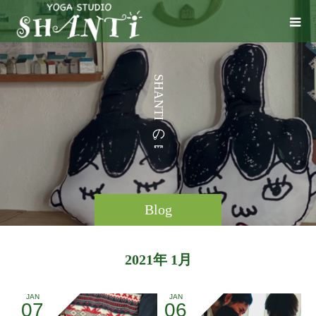
S
H
A
N
T
I
の
。
Blog
2021年 1月
JAN
JAN
07
06