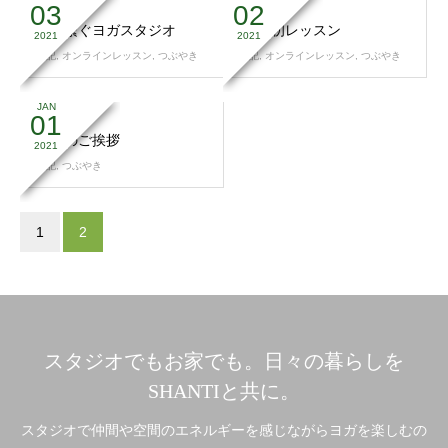
03
02
人を繋ぐヨガスタジオ
2021初レッスン
2021
2021
日記
,
オンラインレッスン
,
つぶやき
日記
,
オンラインレッスン
,
つぶやき
JAN
01
新年のご挨拶
2021
日記
,
つぶやき
1
2
スタジオでもお家でも。日々の暮らしを
SHANTIと共に。
スタジオで仲間や空間のエネルギーを感じながらヨガを楽しむの