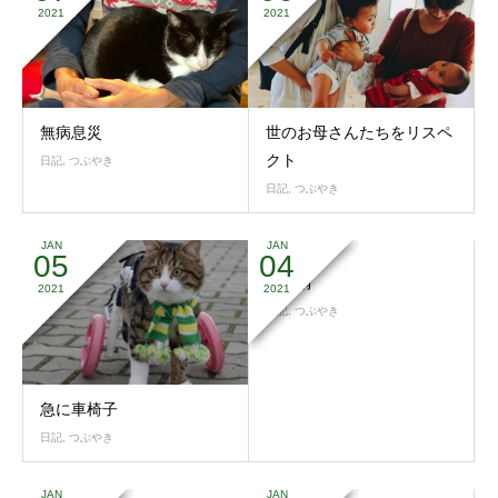
2021
2021
無病息災
世のお母さんたちをリスペ
クト
日記
,
つぶやき
日記
,
つぶやき
JAN
JAN
05
04
裏事情
2021
2021
日記
,
つぶやき
急に車椅子
日記
,
つぶやき
JAN
JAN