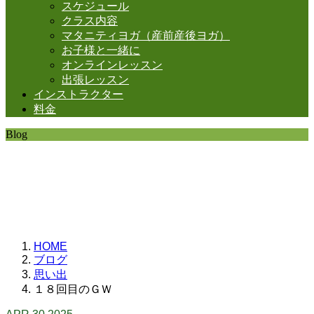
スケジュール
クラス内容
マタニティヨガ（産前産後ヨガ）
お子様と一緒に
オンラインレッスン
出張レッスン
インストラクター
料金
Blog
SHANTIの日常。
思うことなど
いろいろと・・・。
HOME
ブログ
思い出
１８回目のＧＷ