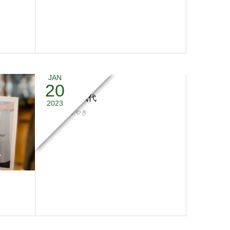
JAN
20
驚愕の電気代
2023
日記
,
つぶやき