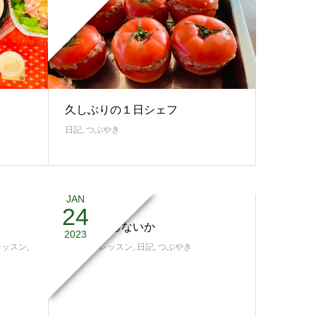
久しぶりの１日シェフ
日記
,
つぶやき
JAN
24
やるかやらないか
2023
レッスン
,
スタジオレッスン
,
日記
,
つぶやき