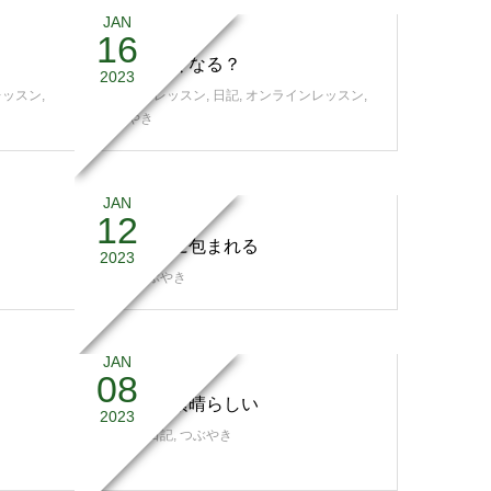
JAN
16
寒いと近くなる？
2023
レッスン
,
スタジオレッスン
,
日記
,
オンラインレッスン
,
つぶやき
JAN
12
やさしさに包まれる
2023
日記
,
つぶやき
JAN
08
若いって素晴らしい
2023
思い出
,
日記
,
つぶやき