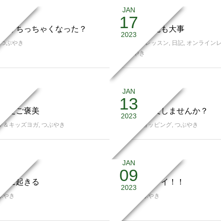
JAN
17
わりちっちゃくなった？
百聞も一見も大事
2023
つぶやき
スタジオレッスン
,
日記
,
オンライン
つぶやき
JAN
13
けたご褒美
一緒に注文しませんか？
2023
マ＆キッズヨガ
,
つぶやき
日記
,
ショッピング
,
つぶやき
JAN
09
引に起きる
岡山バンザイ！！
2023
ぶやき
日記
,
つぶやき