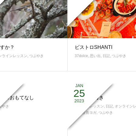
すか？
ビストロSHANTI
ンラインレッスン
,
つぶやき
37dolce
,
思い出
,
日記
,
つぶやき
JAN
25
現＆おもてなし
クセの上書き
2023
ぶやき
スタジオレッスン
,
日記
,
オンライン
姿勢改善ヨガ
,
つぶやき