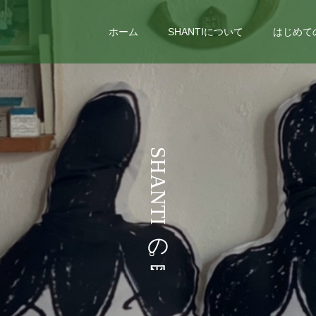
ホーム
SHANTIについて
はじめて
う
S
H
A
N
T
I
の
。