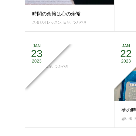
時間の余裕は心の余裕
スタジオレッスン
,
日記
,
つぶやき
JAN
JAN
23
22
心が満タン
2023
2023
思い出
,
日記
,
つぶやき
夢の時
思い出
,