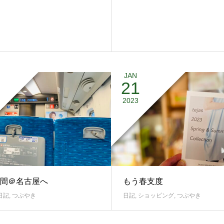
JAN
21
2023
間＠名古屋へ
もう春支度
日記
,
つぶやき
日記
,
ショッピング
,
つぶやき