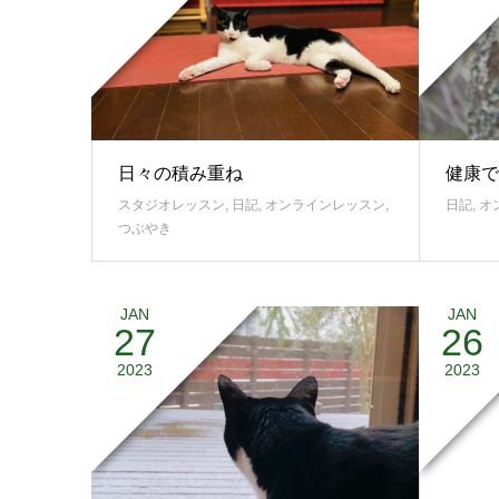
日々の積み重ね
健康で
スタジオレッスン
,
日記
,
オンラインレッスン
,
日記
,
オ
つぶやき
JAN
JAN
27
26
愛情表
2023
2023
日記
,
つ