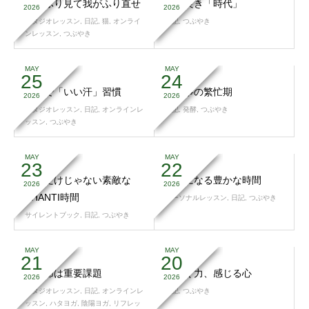
猫のふり見て我がふり直せ
古き良き「時代」
2026
2026
スタジオレッスン
,
日記
,
猫
,
オンライ
日記
,
つぶやき
ンレッスン
,
つぶやき
MAY
MAY
25
24
ヨガで「いい汗」習慣
手仕事の繁忙期
2026
2026
スタジオレッスン
,
日記
,
オンラインレ
日記
,
発酵
,
つぶやき
ッスン
,
つぶやき
MAY
MAY
23
22
ヨガだけじゃない素敵な
豊かになる豊かな時間
2026
2026
SHANTI時間
パーソナルレッスン
,
日記
,
つぶやき
サイレントブック
,
日記
,
つぶやき
MAY
MAY
21
20
股関節は重要課題
気づく力、感じる心
2026
2026
スタジオレッスン
,
日記
,
オンラインレ
日記
,
つぶやき
ッスン
,
ハタヨガ
,
陰陽ヨガ
,
リフレッ