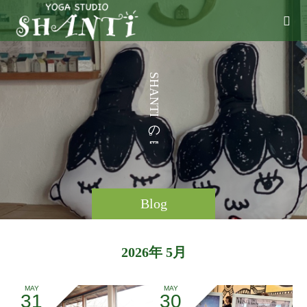
う
S
H
こ
A
N
T
I
の
。
Blog
2026年 5月
MAY
MAY
31
30