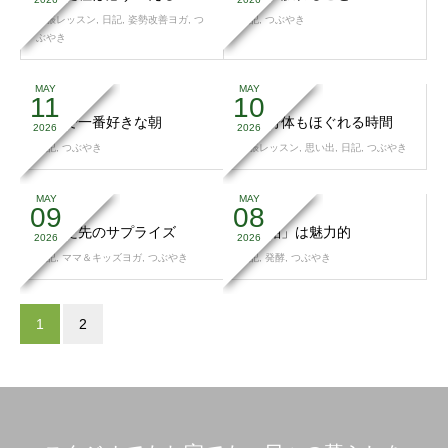
出張レッスン
,
日記
,
姿勢改善ヨガ
,
つ
日記
,
つぶやき
ぶやき
MAY
MAY
11
10
一年で一番好きな朝
心も身体もほぐれる時間
2026
2026
日記
,
つぶやき
出張レッスン
,
思い出
,
日記
,
つぶやき
MAY
MAY
09
08
続けた先のサプライズ
「酒粕」は魅力的
2026
2026
日記
,
ママ＆キッズヨガ
,
つぶやき
日記
,
発酵
,
つぶやき
1
2