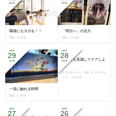
2026
2026
職場にもヨガを！！
「明日へ」の活力
日記
,
つぶやき
日記
,
つぶやき
MAY
MAY
29
28
奥の方も意識してケアしよ
2026
2026
う
スタジオレッスン
,
日記
,
オンラインレ
ッスン
,
つぶやき
一流に触れる時間
日記
,
つぶやき
MAY
MAY
27
26