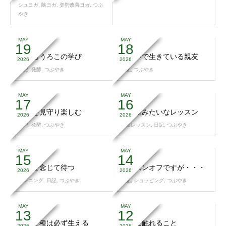
シュヨガ
,
陰ヨガ
,
姿勢改善ヨガ
,
つぶ
やき
MAY
MAY
19
18
目からうろこの学び
心の中で生きている親友
2026
2026
日記
,
発酵
,
つぶやき
日記
,
つぶやき
MAY
MAY
17
16
過程を見守り楽しむ
お土産みたいなレッスン
2026
2026
日記
,
発酵
,
つぶやき
出張レッスン
,
日記
,
つぶやき
MAY
MAY
15
14
果報を念じて待つ
シーズンオフですが・・・
2026
2026
ランニング
,
日記
,
つぶやき
日記
,
ショッピング
,
つぶやき
MAY
MAY
13
12
蒔いた種は必ず生える
一流に触れること
2026
2026