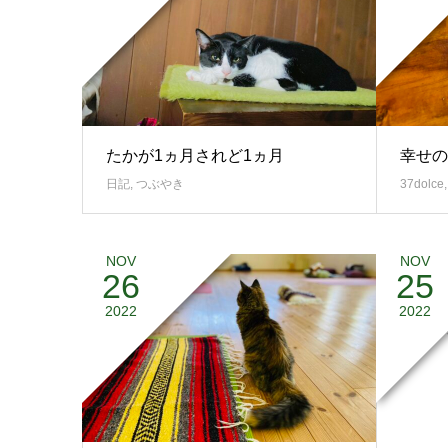
たかが1ヵ月されど1ヵ月
幸せの
日記
,
つぶやき
37dolce
NOV
NOV
26
25
徐々に
2022
2022
日記
,
つ