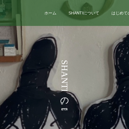
ホーム
SHANTIについて
はじめて
S
H
A
N
T
I
の
。