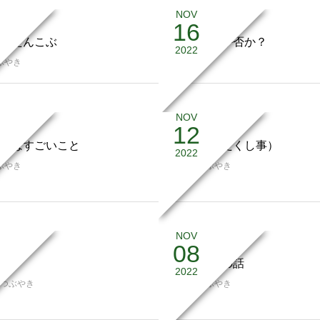
NOV
16
のたんこぶ
休むべきか否か？
2022
ぶやき
つぶやき
NOV
12
持はすごいこと
吉報（わたくし事）
2022
ぶやき
日記
,
つぶやき
NOV
08
略
ししゃもの話
2022
つぶやき
日記
,
つぶやき