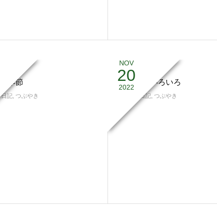
NOV
20
の季節
お知らせいろいろ
2022
,
日記
,
つぶやき
思い出
,
日記
,
つぶやき