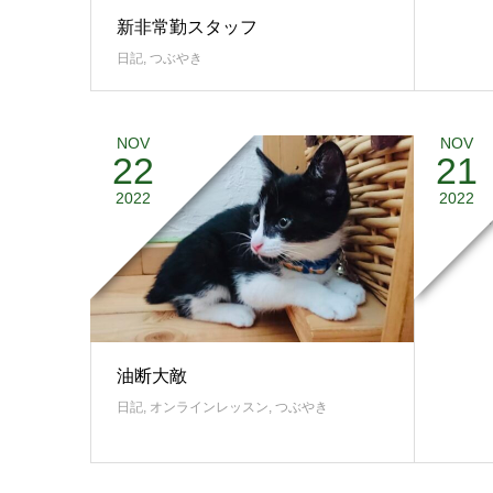
新非常勤スタッフ
日記
,
つぶやき
NOV
NOV
22
21
りんご
2022
2022
37dolce
油断大敵
日記
,
オンラインレッスン
,
つぶやき