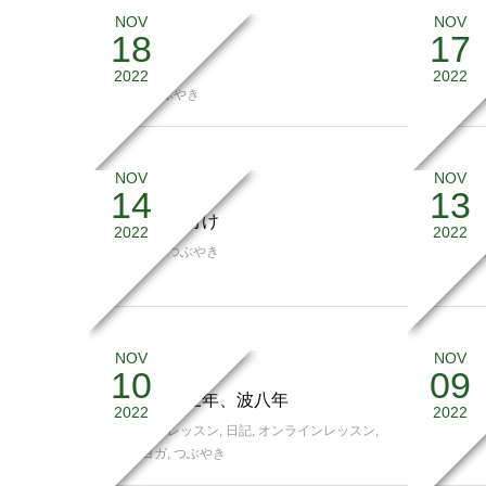
NOV
NOV
18
17
禁断の扉
目の上
2022
2022
日記
,
つぶやき
日記
,
つ
NOV
NOV
14
13
うたこ釘付け
現状維
2022
2022
日記
,
猫
,
つぶやき
日記
,
つ
NOV
NOV
10
09
ぽつぽつ三年、波八年
すぐ攻
2022
2022
スタジオレッスン
,
日記
,
オンラインレッスン
,
日記
,
猫
,
陰陽ヨガ
,
つぶやき