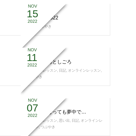
NOV
15
味噌解禁2022
2022
日記
,
つぶやき
NOV
11
そういうおとしごろ
2022
スタジオレッスン
,
日記
,
オンラインレッスン
,
つぶやき
NOV
07
いくつになっても夢中で…
2022
スタジオレッスン
,
思い出
,
日記
,
オンラインレ
ッスン
,
つぶやき