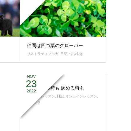
仲間は四つ葉のクローバー
リストラティブヨガ
,
日記
,
つぶやき
NOV
23
健やかなる時も 病める時も
2022
スタジオレッスン
,
日記
,
オンラインレッスン
,
つぶやき