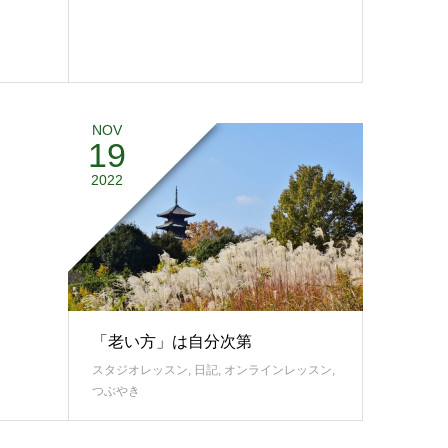
NOV
19
2022
「老い方」は自分次第
スタジオレッスン
,
日記
,
オンラインレッスン
,
つぶやき