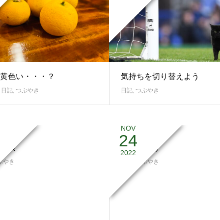
黄色い・・・？
気持ちを切り替えよう
,
日記
,
つぶやき
日記
,
つぶやき
NOV
24
解禁
感動しよう
2022
ぶやき
日記
,
つぶやき