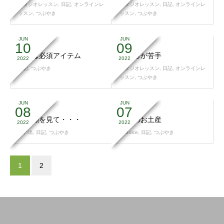
スタジオレッスン
,
日記
,
オンラインレ
スタジオレッスン
,
日記
,
オンラインレ
ッスン
,
つぶやき
ッスン
,
つぶやき
JUN
JUN
10
09
呼吸は必須アイテム
あぐらが苦手
2022
2022
日記
,
つぶやき
スタジオレッスン
,
日記
,
オンラインレ
ッスン
,
つぶやき
JUN
JUN
08
07
直接顔を見て・・・
奇跡のお土産
2022
2022
思い出
,
日記
,
つぶやき
37dolce
,
日記
,
つぶやき
1
2