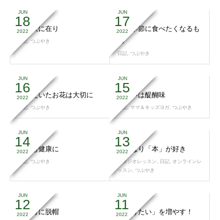
JUN
JUN
18
17
運は天に在り
この季節に食べたくなるも
2022
2022
の
日記
,
つぶやき
日記
,
つぶやき
JUN
JUN
16
15
いただいたお花は大切に
泣き声は醍醐味
2022
2022
日記
,
つぶやき
日記
,
ママ＆キッズヨガ
,
つぶやき
JUN
JUN
14
13
血管も健康に
やっぱり「本」が好き
2022
2022
日記
,
つぶやき
スタジオレッスン
,
日記
,
オンラインレ
ッスン
,
つぶやき
JUN
JUN
12
11
先輩方に脱帽
「続けたい」を増やす！
2022
2022