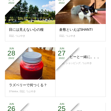
2022
2022
目には見えない心の糧
倉敷といえばSHANTI
日記
,
つぶやき
日記
,
つぶやき
JUN
JUN
28
27
スヌーピーと一緒に。。。
2022
2022
日記
,
ショッピング
,
つぶやき
ラズベリーで何つくる？
37dolce
,
日記
,
つぶやき
JUN
JUN
26
25