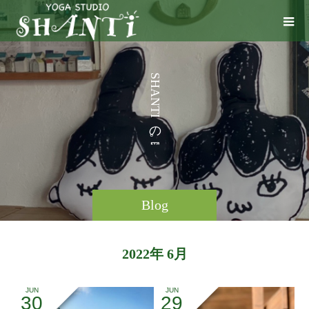
S
H
A
N
T
I
の
。
Blog
2022年 6月
JUN
JUN
30
29