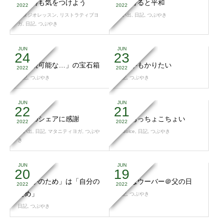
寝る時も気をつけよう
歩み寄ると平和
2022
2022
スタジオレッスン
,
リストラティブヨ
思い出
,
日記
,
つぶやき
ガ
,
日記
,
つぶやき
JUN
JUN
24
23
「持続可能な…」の宝石箱
猫の手もかりたい
2022
2022
日記
,
つぶやき
日記
,
つぶやき
JUN
JUN
22
21
経験のシェアに感謝
実はおっちょこちょい
2022
2022
思い出
,
日記
,
マタニティヨガ
,
つぶや
37dolce
,
日記
,
つぶやき
き
JUN
JUN
20
19
「誰かのため」は「自分の
今日はウーバー＠父の日
2022
2022
ため」
日記
,
つぶやき
日記
,
つぶやき