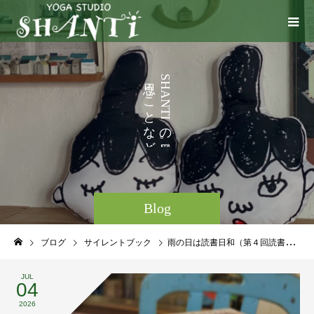
い
う
S
H
ろ
こ
A
N
い
と
T
I
ろ
な
の
と
ど
。
Blog
ブログ
サイレントブック
雨の日は読書日和（第４回読書会）
JUL
04
2026