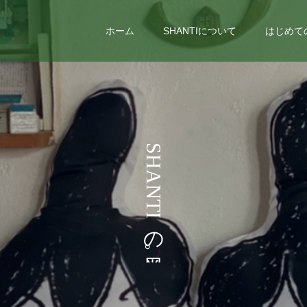
ホーム
SHANTIについて
はじめて
S
H
A
N
T
I
の
。