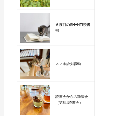
６度目のSHANTI読書
部
スマホ紛失騒動
読書会からの独演会
（第5回読書会）