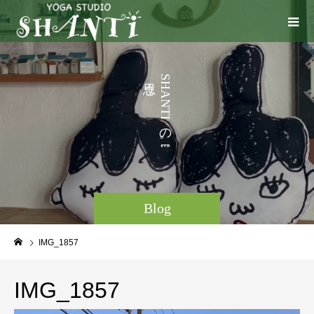
う
S
H
こ
A
N
と
T
I
な
の
ど
。
Blog
IMG_1857
IMG_1857