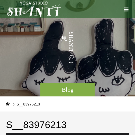
う
S
H
こ
A
N
と
T
I
な
の
。
Blog
S__83976213
S__83976213