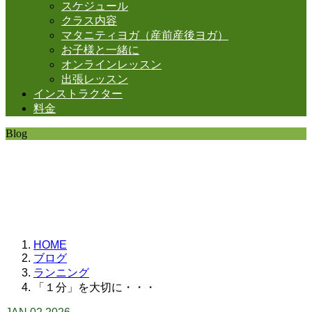
スケジュール
クラス内容
マタニティヨガ（産前産後ヨガ）
お子様と一緒に
オンラインレッスン
出張レッスン
インストラクター
料金
Blog
SHANTIの日常。
思うことなど
いろいろと・・・。
HOME
ブログ
ランニング
「１分」を大切に・・・