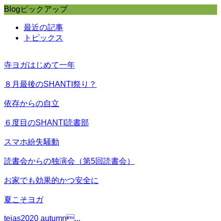
Blogピックアップ
最近の記事
トピックス
寺ヨガはじめて一年
８月最後のSHANTI祭り？
依存からの自立
６度目のSHANTI読書部
スマホ紛失騒動
読書会からの独演会（第5回読書会）
お家でも効果的かつ安全に
夏こそヨガ
tejas2020 autumn...