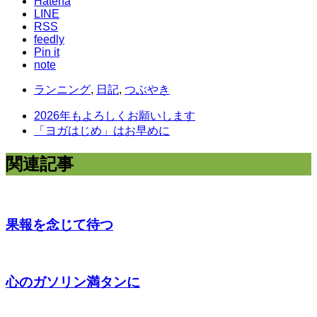
Hatena
LINE
RSS
feedly
Pin it
note
ランニング
,
日記
,
つぶやき
2026年もよろしくお願いします
「ヨガはじめ」はお早めに
関連記事
果報を念じて待つ
心のガソリン満タンに