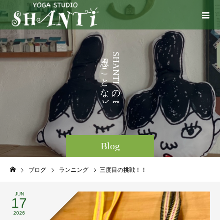
い
う
S
H
ろ
こ
A
N
い
と
T
I
な
の
ど
。
Blog
ブログ
ランニング
三度目の挑戦！！
JUN
17
2026