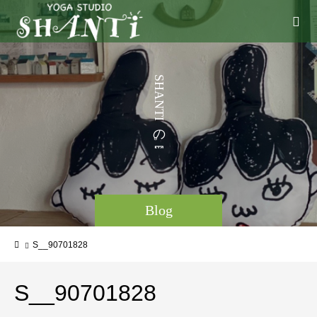
う
S
H
こ
A
N
T
I
の
。
Blog
S__90701828
S__90701828