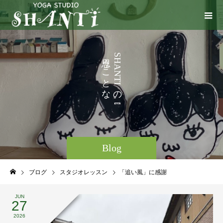
い
う
S
H
ろ
こ
A
N
い
と
T
I
な
の
ど
。
Blog
ブログ
スタジオレッスン
「追い風」に感謝
JUN
27
2026