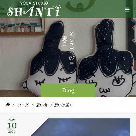
う
S
H
こ
A
N
と
T
I
な
の
ど
。
Blog
ブログ
思い出
想いは届く
NOV
10
2020