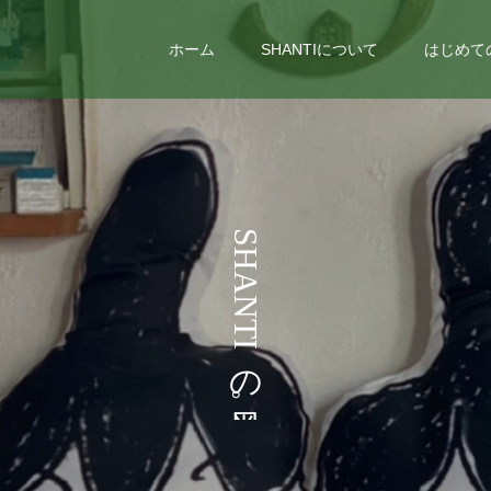
ホーム
SHANTIについて
はじめて
う
S
H
A
N
T
I
の
。