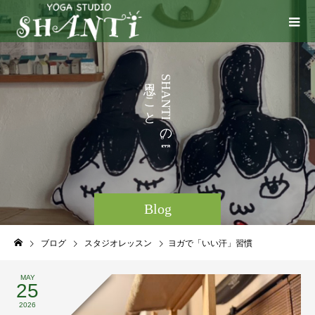
い
う
S
H
こ
A
N
と
T
I
な
の
ど
。
Blog
ブログ
スタジオレッスン
ヨガで「いい汗」習慣
MAY
25
2026