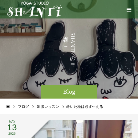
う
S
H
こ
A
N
と
T
I
な
の
ど
。
Blog
ブログ
出張レッスン
蒔いた種は必ず生える
MAY
13
2026