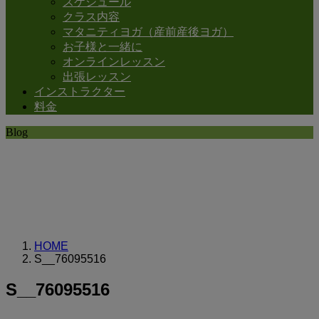
スケジュール
クラス内容
マタニティヨガ（産前産後ヨガ）
お子様と一緒に
オンラインレッスン
出張レッスン
インストラクター
料金
Blog
SHANTIの日常。
思うことなど
いろいろと・・・。
HOME
S__76095516
S__76095516