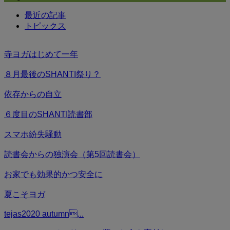
最近の記事
トピックス
寺ヨガはじめて一年
８月最後のSHANTI祭り？
依存からの自立
６度目のSHANTI読書部
スマホ紛失騒動
読書会からの独演会（第5回読書会）
お家でも効果的かつ安全に
夏こそヨガ
tejas2020 autumn...