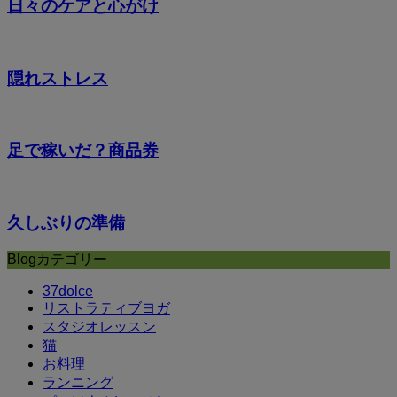
日々のケアと心がけ
隠れストレス
足で稼いだ？商品券
久しぶりの準備
Blogカテゴリー
37dolce
リストラティブヨガ
スタジオレッスン
猫
お料理
ランニング