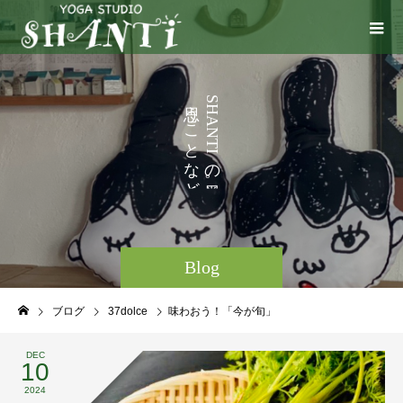
い
う
S
H
ろ
こ
A
N
い
と
T
I
ろ
な
の
ど
。
Blog
ブログ
37dolce
味わおう！「今が旬」
DEC
10
2024