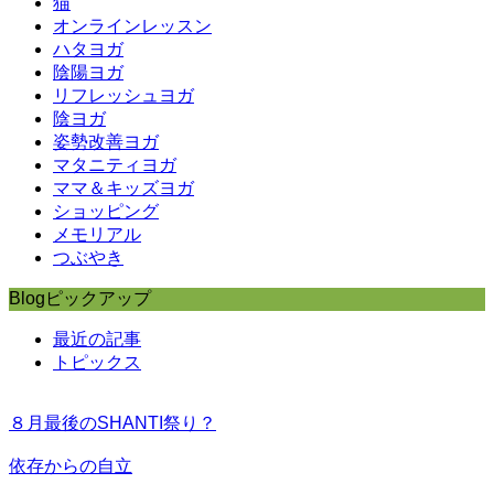
猫
オンラインレッスン
ハタヨガ
陰陽ヨガ
リフレッシュヨガ
陰ヨガ
姿勢改善ヨガ
マタニティヨガ
ママ＆キッズヨガ
ショッピング
メモリアル
つぶやき
Blogピックアップ
最近の記事
トピックス
８月最後のSHANTI祭り？
依存からの自立