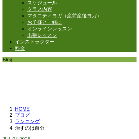
スケジュール
クラス内容
マタニティヨガ（産前産後ヨガ）
お子様と一緒に
オンラインレッスン
出張レッスン
インストラクター
料金
Blog
SHANTIの日常。
思うことなど
いろいろと・・・。
HOME
ブログ
ランニング
治すのは自分