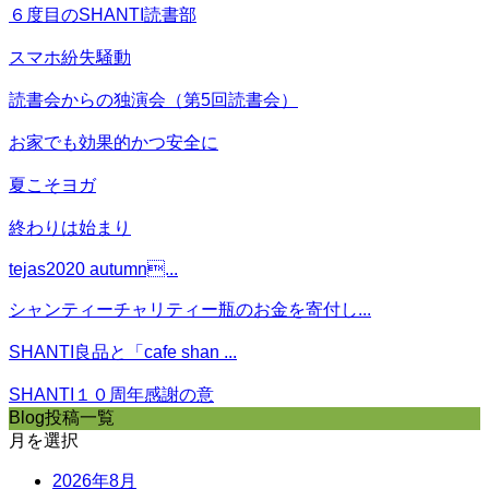
６度目のSHANTI読書部
スマホ紛失騒動
読書会からの独演会（第5回読書会）
お家でも効果的かつ安全に
夏こそヨガ
終わりは始まり
tejas2020 autumn...
シャンティーチャリティー瓶のお金を寄付し...
SHANTI良品と「cafe shan ...
SHANTI１０周年感謝の意
Blog投稿一覧
月を選択
2026年8月