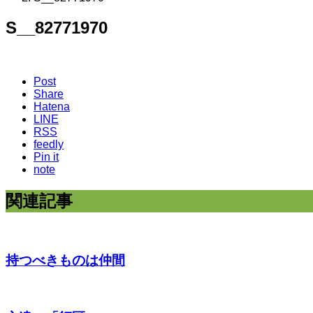
S__82771970
Post
Share
Hatena
LINE
RSS
feedly
Pin it
note
関連記事
持つべきものは仲間