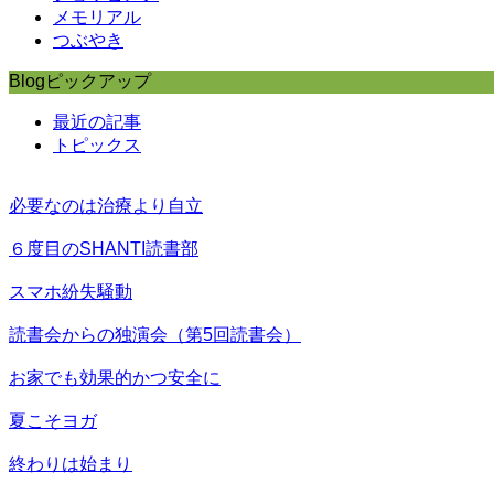
メモリアル
つぶやき
Blogピックアップ
最近の記事
トピックス
必要なのは治療より自立
６度目のSHANTI読書部
スマホ紛失騒動
読書会からの独演会（第5回読書会）
お家でも効果的かつ安全に
夏こそヨガ
終わりは始まり