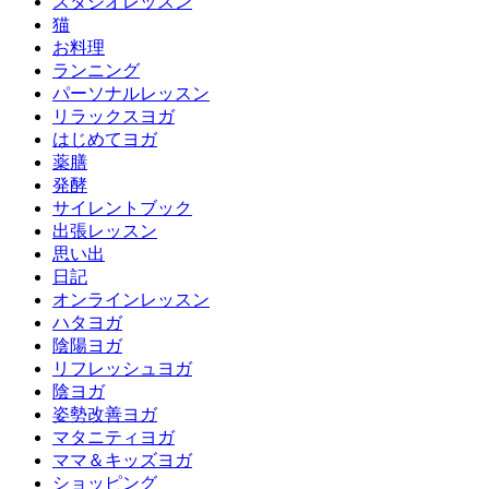
スタジオレッスン
猫
お料理
ランニング
パーソナルレッスン
リラックスヨガ
はじめてヨガ
薬膳
発酵
サイレントブック
出張レッスン
思い出
日記
オンラインレッスン
ハタヨガ
陰陽ヨガ
リフレッシュヨガ
陰ヨガ
姿勢改善ヨガ
マタニティヨガ
ママ＆キッズヨガ
ショッピング