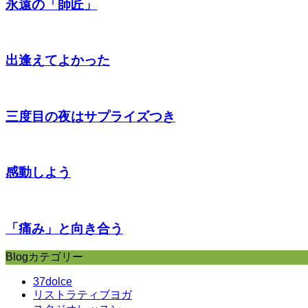
永遠の「師匠」
出逢えてよかった
三度目の夜はサプライズつき
感動しよう
「痛み」と向き合う
Blogカテゴリー
37dolce
リストラティブヨガ