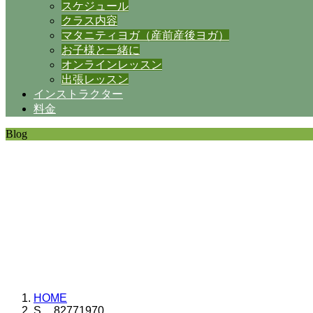
スケジュール
クラス内容
マタニティヨガ（産前産後ヨガ）
お子様と一緒に
オンラインレッスン
出張レッスン
インストラクター
料金
Blog
SHANTIの日常。
思うことなど
いろいろと・・・。
HOME
S__82771970