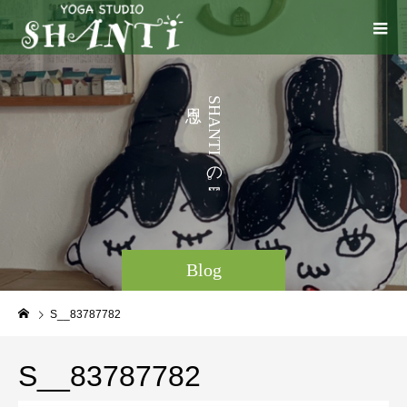
う
S
H
こ
A
N
と
T
I
な
の
ど
。
Blog
S__83787782
S__83787782