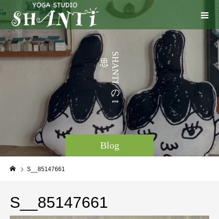
う
S
H
こ
A
N
と
T
I
な
の
。
Blog
S__85147661
S__85147661