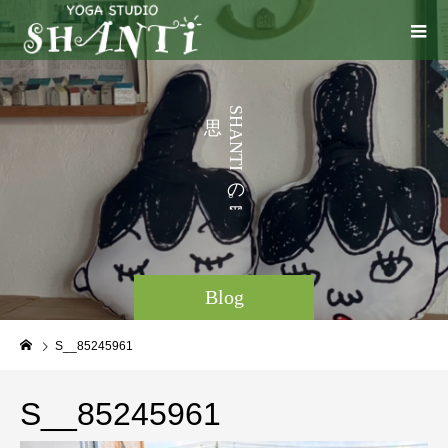
う
S
H
こ
A
N
と
T
I
な
の
ど
。
Blog
S__85245961
S__85245961