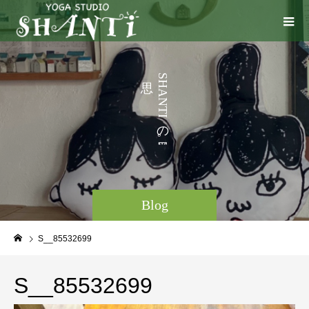
う
S
H
こ
A
N
と
T
I
な
の
。
Blog
S__85532699
S__85532699