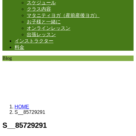
スケジュール
クラス内容
マタニティヨガ（産前産後ヨガ）
お子様と一緒に
オンラインレッスン
出張レッスン
インストラクター
料金
Blog
SHANTIの日常。
思うことなど
いろいろと・・・。
HOME
S__85729291
S__85729291