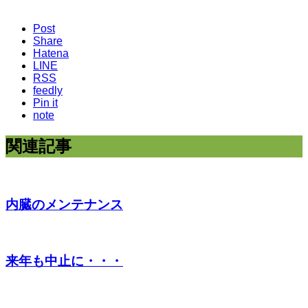
Post
Share
Hatena
LINE
RSS
feedly
Pin it
note
関連記事
内臓のメンテナンス
来年も中止に・・・