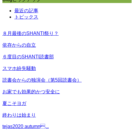
最近の記事
トピックス
８月最後のSHANTI祭り？
依存からの自立
６度目のSHANTI読書部
スマホ紛失騒動
読書会からの独演会（第5回読書会）
お家でも効果的かつ安全に
夏こそヨガ
終わりは始まり
tejas2020 autumn...