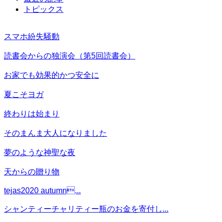
トピックス
スマホ紛失騒動
読書会からの独演会（第5回読書会）
お家でも効果的かつ安全に
夏こそヨガ
終わりは始まり
そのまんま大人になりました
夢のような神聖な夜
天からの贈り物
tejas2020 autumn...
シャンティーチャリティー瓶のお金を寄付し...