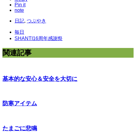
Pin it
note
日記
,
つぶやき
毎日
SHANTI16周年感謝祭
関連記事
基本的な安心＆安全を大切に
防寒アイテム
たまごに悲鳴