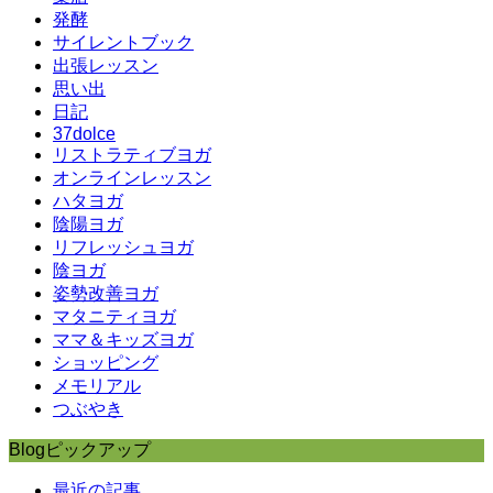
発酵
サイレントブック
出張レッスン
思い出
日記
37dolce
リストラティブヨガ
オンラインレッスン
ハタヨガ
陰陽ヨガ
リフレッシュヨガ
陰ヨガ
姿勢改善ヨガ
マタニティヨガ
ママ＆キッズヨガ
ショッピング
メモリアル
つぶやき
Blogピックアップ
最近の記事