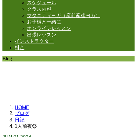
スケジュール
クラス内容
マタニティヨガ（産前産後ヨガ）
お子様と一緒に
オンラインレッスン
出張レッスン
インストラクター
料金
Blog
SHANTIの日常。
思うことなど
いろいろと・・・。
HOME
ブログ
日記
1人前夜祭