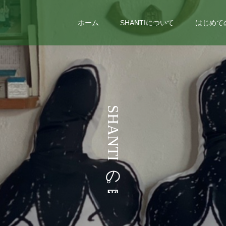
ホーム
SHANTIについて
はじめて
う
S
H
A
N
T
I
の
。