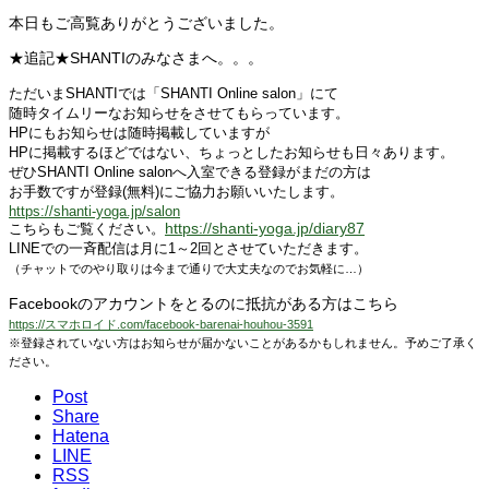
本日もご高覧ありがとうございました。
★追記★SHANTIのみなさまへ。。。
ただいまSHANTIでは「SHANTI Online salon」にて
随時タイムリーなお知らせをさせてもらっています。
HPにもお知らせは随時掲載していますが
HPに掲載するほどではない、ちょっとしたお知らせも日々あります。
ぜひSHANTI Online salonへ入室できる登録がまだの方は
お手数ですが登録(無料)にご協力お願いいたします。
https://shanti-yoga.jp/salon
https://shanti-yoga.jp/diary87
こちらもご覧ください。
LINEでの一斉配信は月に1～2回とさせていただきます。
（チャットでのやり取りは今まで通りで大丈夫なのでお気軽に…）
Facebookのアカウントをとるのに抵抗がある方はこちら
https://スマホロイド.com/facebook-barenai-houhou-3591
※登録されていない方はお知らせが届かないことがあるかもしれません。予めご了承く
ださい。
Post
Share
Hatena
LINE
RSS