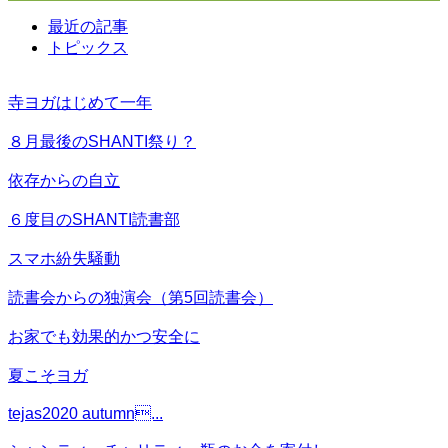
最近の記事
トピックス
寺ヨガはじめて一年
８月最後のSHANTI祭り？
依存からの自立
６度目のSHANTI読書部
スマホ紛失騒動
読書会からの独演会（第5回読書会）
お家でも効果的かつ安全に
夏こそヨガ
tejas2020 autumn...