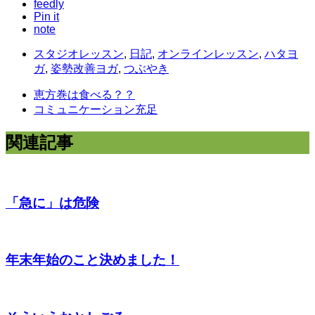
feedly
Pin it
note
スタジオレッスン
,
日記
,
オンラインレッスン
,
ハタヨ
ガ
,
姿勢改善ヨガ
,
つぶやき
恵方巻は食べる？？
コミュニケーション充足
関連記事
「急に」は危険
年末年始のこと決めました！