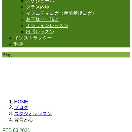
スケジュール
クラス内容
マタニティヨガ（産前産後ヨガ）
お子様と一緒に
オンラインレッスン
出張レッスン
インストラクター
料金
Blog
SHANTIの日常。
思うことなど
いろいろと・・・。
HOME
ブログ
スタジオレッスン
背骨と心
FEB
03
2021