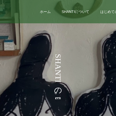
ホーム
SHANTIについて
はじめて
い
う
S
H
こ
A
N
と
T
I
な
の
ど
。