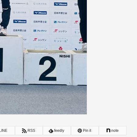
LINE
RSS
feedly
Pin it
note