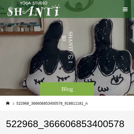
う
S
H
こ
A
N
と
T
I
な
の
。
Blog
522968_366606853400578_918811181_n
522968_366606853400578